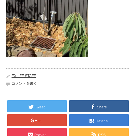
EXLIFE STAFF
コメントを書く
Tweet
Share
+1
Hatena
Pocket
RSS