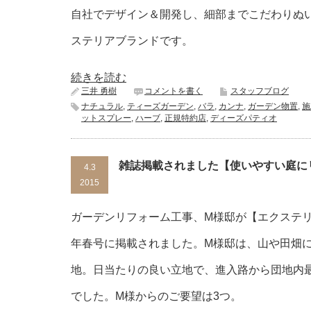
自社でデザイン＆開発し、細部までこだわりぬ
ステリアブランドです。
続きを読む
三井 勇樹
コメントを書く
スタッフブログ
ナチュラル
,
ティーズガーデン
,
バラ
,
カンナ
,
ガーデン物置
,
施
ットスプレー
,
ハーブ
,
正規特約店
,
ディーズパティオ
雑誌掲載されました【使いやすい庭に
4.3
2015
ガーデンリフォーム工事、M様邸が【エクステリ
年春号に掲載されました。M様邸は、山や田畑
地。日当たりの良い立地で、進入路から団地内
でした。M様からのご要望は3つ。