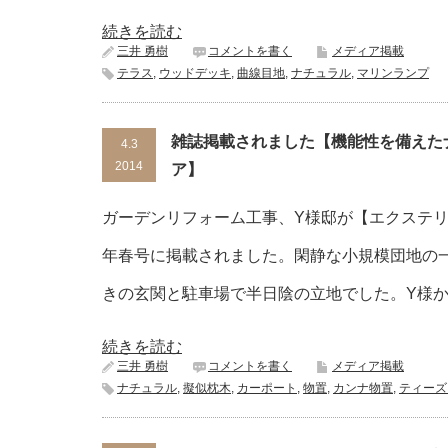
続きを読む
三井 勇樹
コメントを書く
メディア掲載
テラス
,
ウッドデッキ
,
曲線目地
,
ナチュラル
,
マリンランプ
雑誌掲載されました【機能性を備えた
4.3
2014
ア】
ガーデンリフォーム工事、Y様邸が【エクステリア
年春号に掲載されました。閑静な小規模団地の
きの玄関と駐車場で半日陰の立地でした。Y様か
続きを読む
三井 勇樹
コメントを書く
メディア掲載
ナチュラル
,
擬似枕木
,
カーポート
,
物置
,
カンナ物置
,
ティーズ