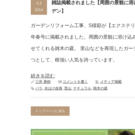
雑誌掲載されました【周囲の景観に溶
4.3
2014
デン】
ガーデンリフォーム工事、S様邸が【エクステリア
年春号に掲載されました。周囲の景観に溶け込
せてくれる雑木の庭。 里山などを再現したガー
つとして、根強い人気を誇っています。
続きを読む
三井 勇樹
コメントを書く
メディア掲載
バラ
,
水はけ改善
,
里山
,
ナチュラル
,
雑木の庭
トップページに戻る