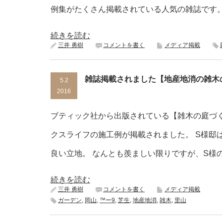
例集がたくさん掲載されている人気の雑誌です
続きを読む
三井 勇樹
コメントを書く
メディア掲載
雑誌掲載されました【地産地消の雑木
5.2
2016
ブティック社から出版されている【雑木の庭づくり
クスライフの施工例が掲載されました。 S様邸
良い立地。 なんとも羨ましい限りですが、S様
続きを読む
三井 勇樹
コメントを書く
メディア掲載
ガーデン
,
岡山
,
™ー9
,
芝生
,
地産地消
,
雑木
,
里山