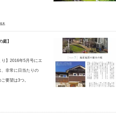
。
雑木
の庭】
】2016年5月号にエ
は、非常に日当たりの
のご要望は3つ。