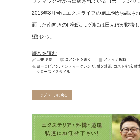
ブティック社から出版されている【ガーデンリフ
2013年8月号にエクスライフの施工例が掲載さ
面した南向きのF様邸。北側には田んぼが隣接し
望は2つ。
続きを読む
三井 勇樹
コメントを書く
メディア掲載
ヨーロピアン
,
アンティークレンガ
,
耐火煉瓦
,
コスト削減
,
雑
クローズドスタイル
トップページに戻る