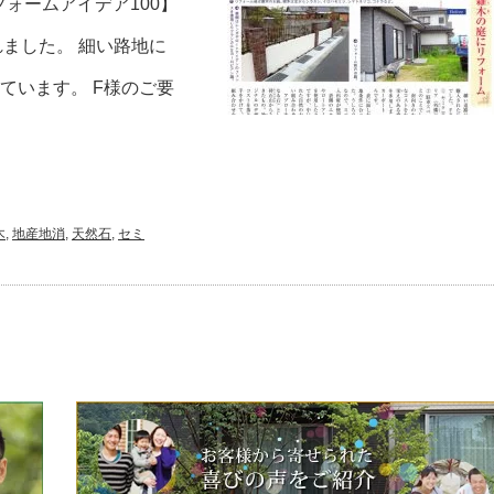
ォームアイデア100】
れました。 細い路地に
ています。 F様のご要
木
,
地産地消
,
天然石
,
セミ