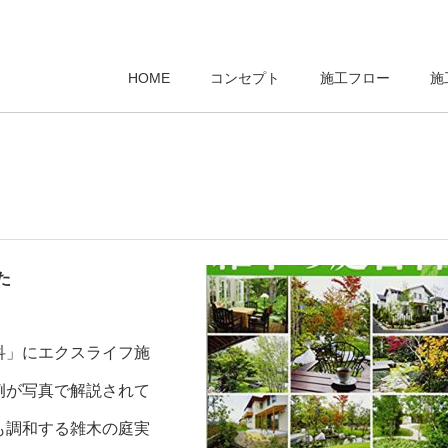
HOME
コンセプト
施工フロー
施
た
科」にエクスライフ施
例が写真で解説されて
も調和する雑木の庭実