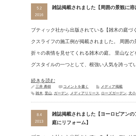
雑誌掲載されました【周囲の景観に溶
5.2
2016
ブティック社から出版されている【雑木の庭づくり
クスライフの施工例が掲載されました。 周囲の
折々の表情を見せてくれる雑木の庭。 里山など
グスタイルの一つとして、根強い人気を誇って
続きを読む
三井 勇樹
コメントを書く
メディア掲載
雑木
,
里山
,
ガーデン
,
メディアリリース
,
ローズガーデン
,
犬小
雑誌掲載されました【ヨーロピアンの
8.4
2013
庭にリフォーム】