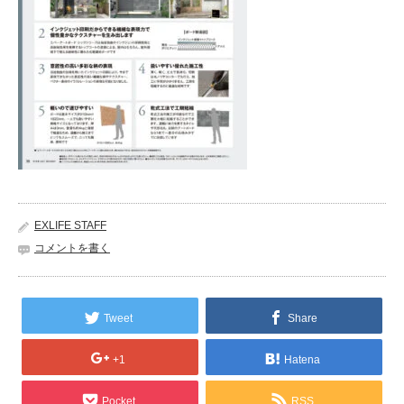
EXLIFE STAFF
コメントを書く
Tweet
Share
+1
Hatena
Pocket
RSS