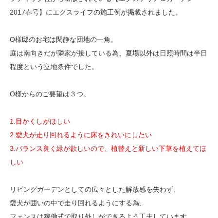
2017春号】にエクスライフの施工例が掲載されました。
O様邸のお宅は閑静な団地の一角。
庭は南向きだが隣家が接している為、夏場以外は日照時間は半日
程度という立地条件でした。
O様からのご要望は３つ。
1.目かくしがほしい
2.愛犬が走り回れるように床をきれいにしたい
3.バランス良く緑が欲しいので、植替えと新しい下草を植えてほ
しい
リビングガーデンとしての広々とした解放感を失わず、
愛犬が囲いの中で走り回れるようにする為、
フェンスは稼働式で取り外しができるよう工夫しています。