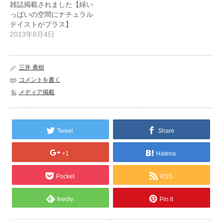
雑誌掲載されました【緑い
っぱいの空間にナチュラル
テイストがプラス】
2013年8月4日
三井 勇樹
コメントを書く
メディア掲載
Tweet
Share
+1
Hatena
Pocket
RSS
feedly
Pin it