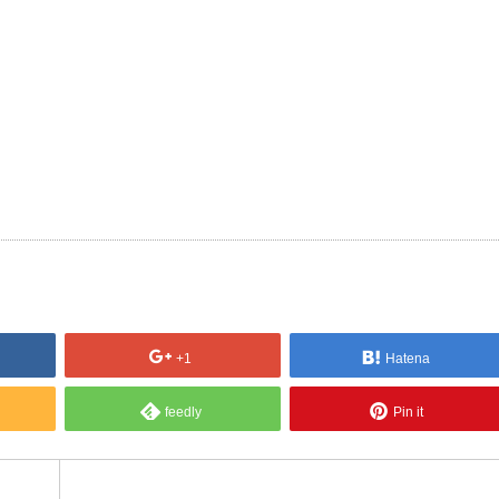
+1
Hatena
feedly
Pin it