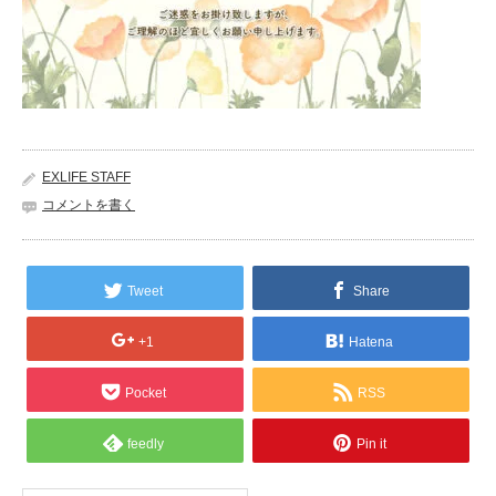
EXLIFE STAFF
コメントを書く
Tweet
Share
+1
Hatena
Pocket
RSS
feedly
Pin it