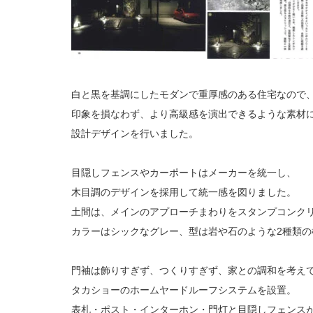
白と黒を基調にしたモダンで重厚感のある住宅なので
印象を損なわず、より高級感を演出できるような素材
設計デザインを行いました。
目隠しフェンスやカーポートはメーカーを統一し、
木目調のデザインを採用して統一感を図りました。
土間は、メインのアプローチまわりをスタンプコンク
カラーはシックなグレー、型は岩や石のような2種類の
門袖は飾りすぎず、つくりすぎず、家との調和を考え
タカショーのホームヤードルーフシステムを設置。
表札・ポスト・インターホン・門灯と目隠しフェンス