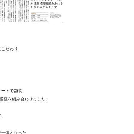
、
にこだわり、
リートで舗装。
模様を組み合わせました。
て、
が一体となった