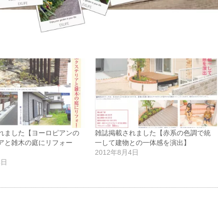
れました【ヨーロピアンの
雑誌掲載されました【赤系の色調で統
アと雑木の庭にリフォー
一して建物との一体感を演出】
2012年8月4日
4日