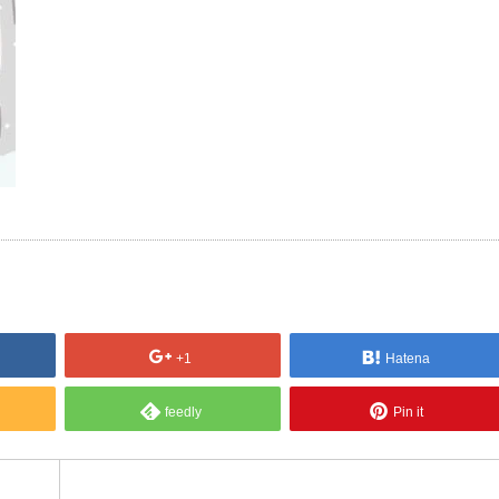
+1
Hatena
feedly
Pin it