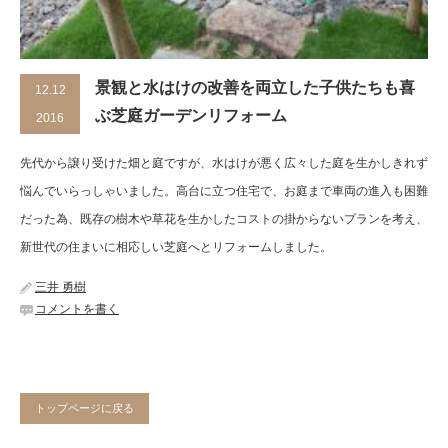
景観と水はけの改善を両立した子供たちも喜
12.12
ぶ芝庭ガーデンリフォーム
2016
先代から譲り受けた畑と庭ですが、水はけが悪く広々した庭を生かしきれず
悩んでいらっしゃいました。高台に立つ住宅で、お庭まで車両の進入も困難
だった為、既存の樹木や草花を生かしたコストの掛からないプランを考え、
新世代の住まいに相応しい芝庭へとリフォームしました。
三井 勇樹
コメントを書く
トップページに戻る