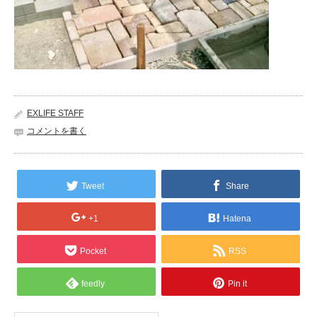
EXLIFE STAFF
コメントを書く
Tweet
Share
+1
Hatena
Pocket
RSS
feedly
Pin it