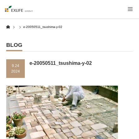
Home
e-20050511_tsushima-y-02
BLOG
e-20050511_tsushima-y-02
9.24
2024