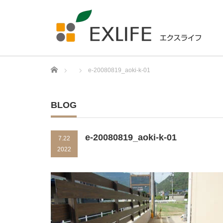
Home
e-20080819_aoki-k-01
BLOG
e-20080819_aoki-k-01
7.22
2022