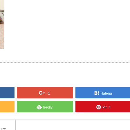
+1
Hatena
feedly
Pin it
リア