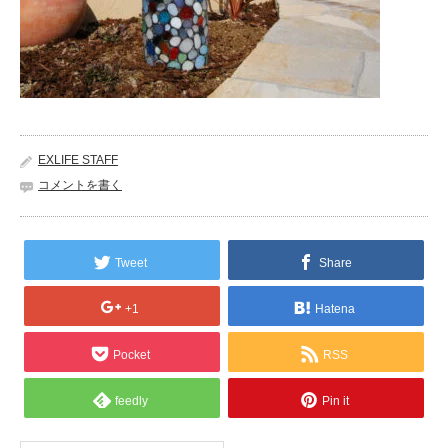
EXLIFE STAFF
コメントを書く
Tweet
Share
+1
Hatena
Pocket
RSS
feedly
Pin it