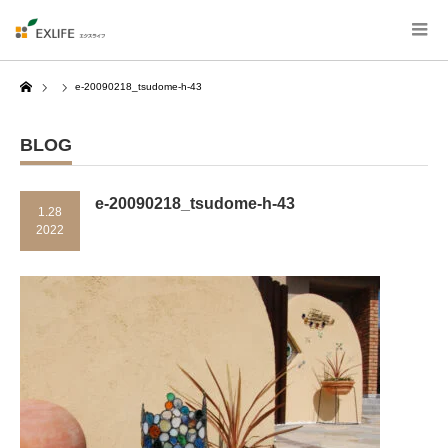
Home
e-20090218_tsudome-h-43
BLOG
e-20090218_tsudome-h-43
1.28
2022