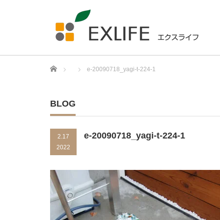
Home
e-20090718_yagi-t-224-1
BLOG
e-20090718_yagi-t-224-1
2.17
2022