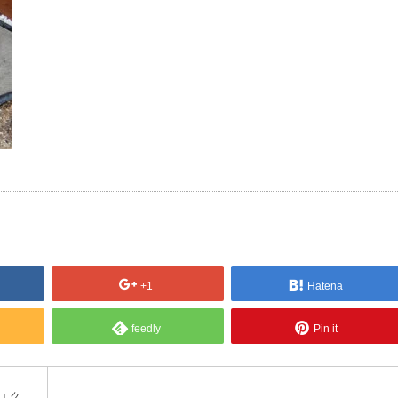
+1
Hatena
feedly
Pin it
エク