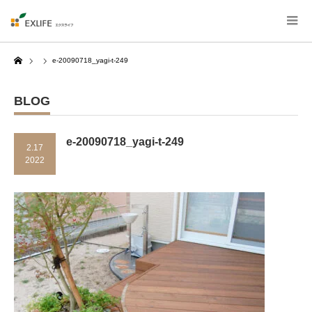
Home
e-20090718_yagi-t-249
BLOG
e-20090718_yagi-t-249
2.17
2022