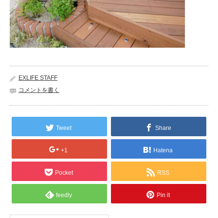
EXLIFE STAFF
コメントを書く
Tweet
Share
+1
Hatena
Pocket
RSS
feedly
Pin it