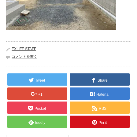
EXLIFE STAFF
コメントを書く
Tweet
Share
+1
Hatena
Pocket
RSS
feedly
Pin it