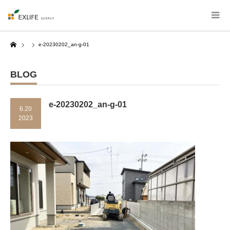
Home
e-20230202_an-g-01
BLOG
e-20230202_an-g-01
6.20
2023