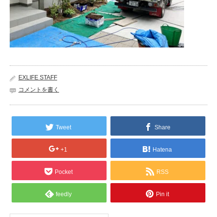
EXLIFE STAFF
コメントを書く
Tweet
Share
+1
Hatena
Pocket
RSS
feedly
Pin it