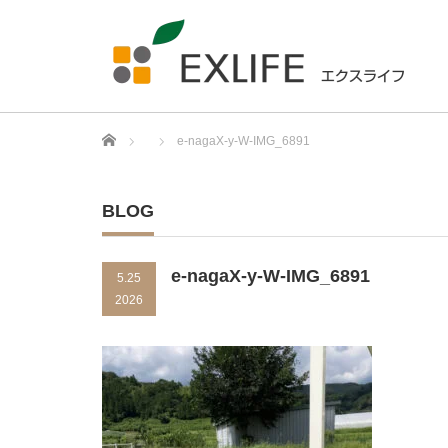
Home
e-nagaX-y-W-IMG_6891
BLOG
e-nagaX-y-W-IMG_6891
5.25
2026