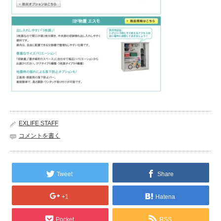
EXLIFE STAFF
コメントを書く
Tweet
Share
+1
Hatena
Pocket
RSS