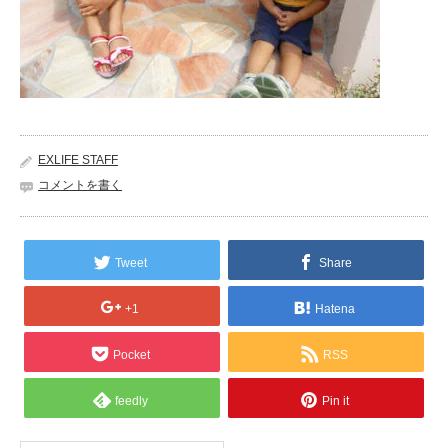
EXLIFE STAFF
コメントを書く
Tweet
Share
+1
Hatena
Pocket
RSS
feedly
Pin it