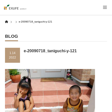
Home
e-20090718_taniguchi-y-121
BLOG
e-20090718_taniguchi-y-121
1.14
2022