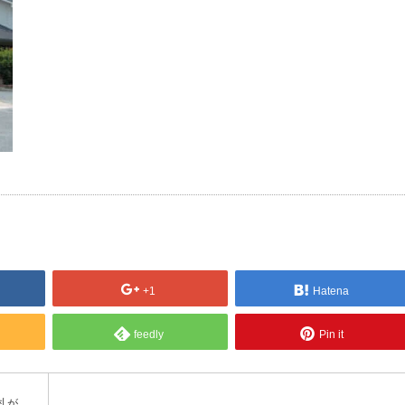
+1
Hatena
feedly
Pin it
札が