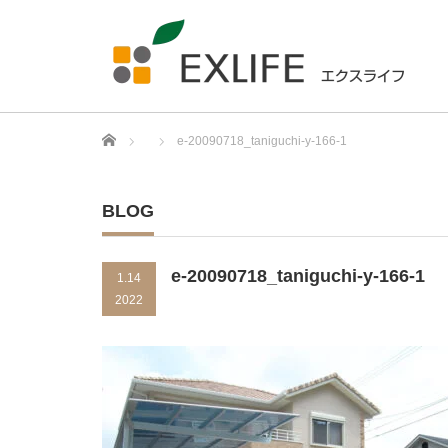
Home
e-20090718_taniguchi-y-166-1
BLOG
e-20090718_taniguchi-y-166-1
1.14
2022