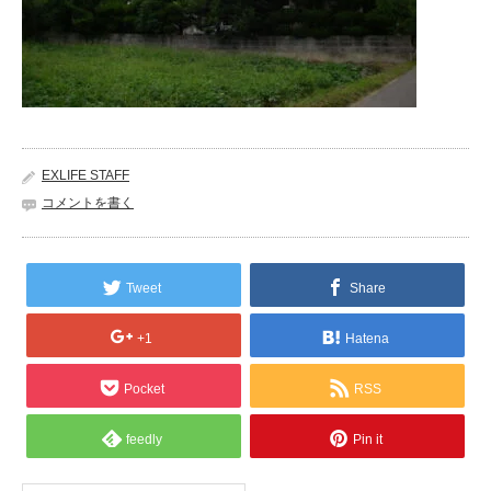
EXLIFE STAFF
コメントを書く
Tweet
Share
+1
Hatena
Pocket
RSS
feedly
Pin it