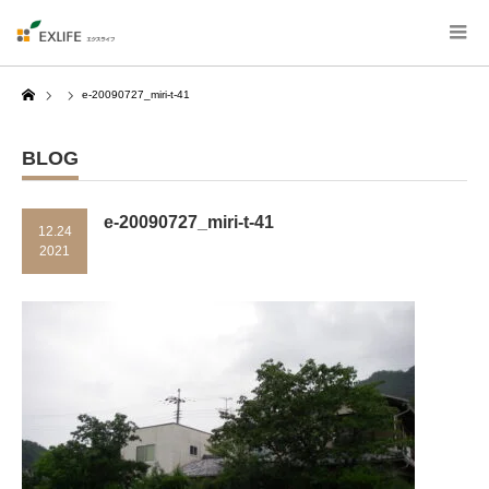
Home
e-20090727_miri-t-41
BLOG
e-20090727_miri-t-41
12.24
2021