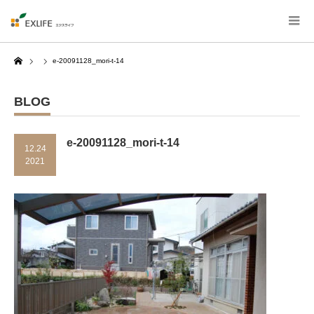
Home
e-20091128_mori-t-14
BLOG
e-20091128_mori-t-14
12.24
2021