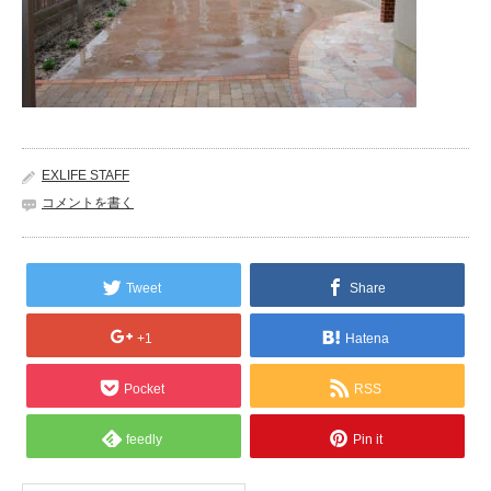
EXLIFE STAFF
コメントを書く
Tweet
Share
+1
Hatena
Pocket
RSS
feedly
Pin it