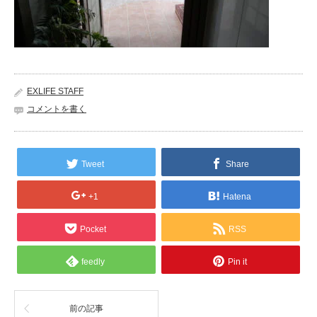
EXLIFE STAFF
コメントを書く
Tweet
Share
+1
Hatena
Pocket
RSS
feedly
Pin it
前の記事