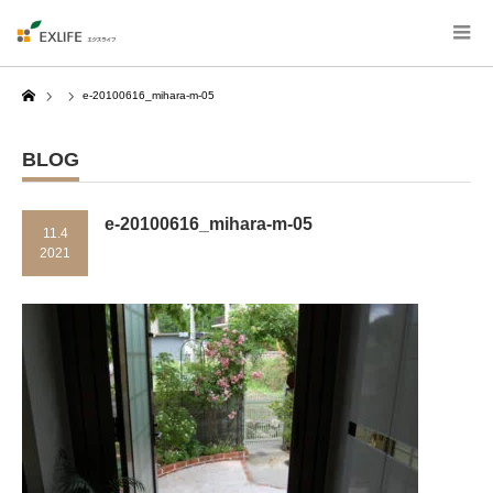
Home
e-20100616_mihara-m-05
BLOG
e-20100616_mihara-m-05
11.4
2021