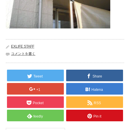
EXLIFE STAFF
コメントを書く
Tweet
Share
+1
Hatena
Pocket
RSS
feedly
Pin it