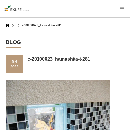
Home
e-20100623_hamashita-t-281
BLOG
e-20100623_hamashita-t-281
8.4
2022