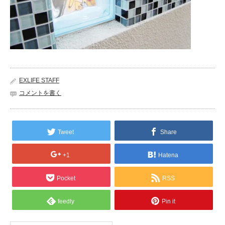
EXLIFE STAFF
コメントを書く
Tweet
Share
+1
Hatena
Pocket
RSS
feedly
Pin it