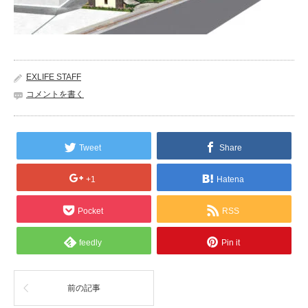
EXLIFE STAFF
コメントを書く
Tweet
Share
+1
Hatena
Pocket
RSS
feedly
Pin it
前の記事