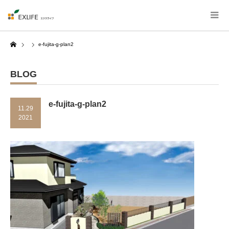
Home
e-fujita-g-plan2
BLOG
e-fujita-g-plan2
11.29
2021