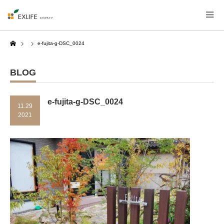
Home
e-fujita-g-DSC_0024
BLOG
e-fujita-g-DSC_0024
11.29
2021