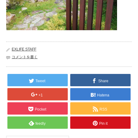
EXLIFE STAFF
コメントを書く
Tweet
Share
+1
Hatena
Pocket
RSS
feedly
Pin it