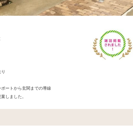
と
走り
ーポートから玄関までの導線
提案しました。