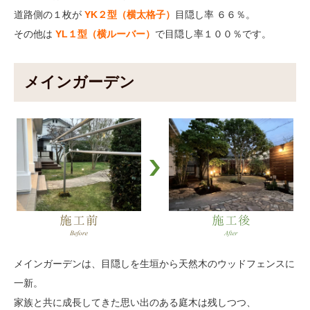
道路側の１枚が
YK２型（横太格子）
目隠し率 ６６％。
その他は
YL１型（横ルーバー）
で目隠し率１００％です。
メインガーデン
メインガーデンは、目隠しを生垣から天然木のウッドフェンスに
一新。
家族と共に成長してきた思い出のある庭木は残しつつ、