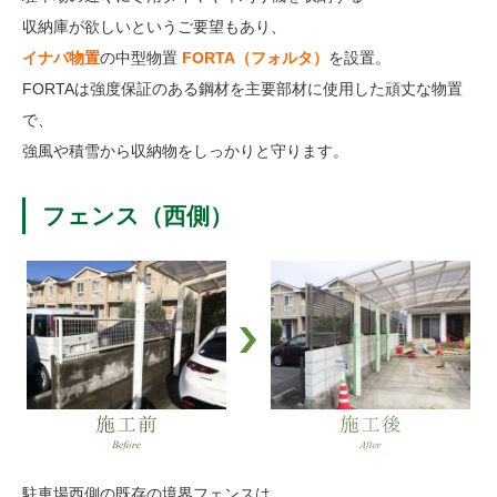
収納庫が欲しいというご要望もあり、
イナバ物置
の中型物置
FORTA（フォルタ）
を設置。
FORTAは強度保証のある鋼材を主要部材に使用した頑丈な物置
で、
強風や積雪から収納物をしっかりと守ります。
フェンス（西側）
駐車場西側の既存の境界フェンスは、