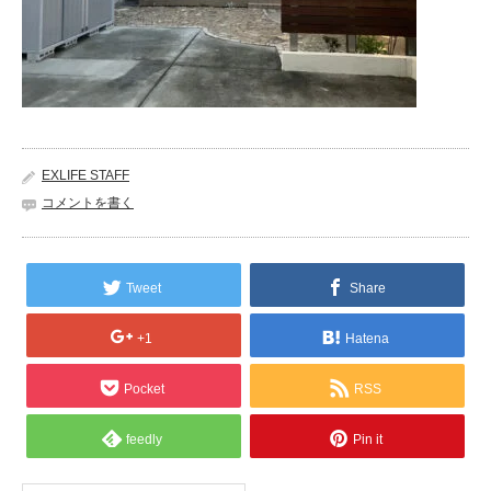
EXLIFE STAFF
コメントを書く
Tweet
Share
+1
Hatena
Pocket
RSS
feedly
Pin it