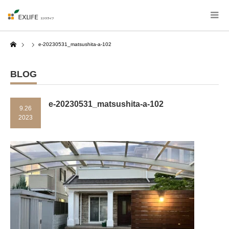
Home
e-20230531_matsushita-a-102
BLOG
e-20230531_matsushita-a-102
9.26
2023